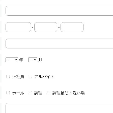
-
-
年
月
正社員
アルバイト
ホール
調理
調理補助・洗い場