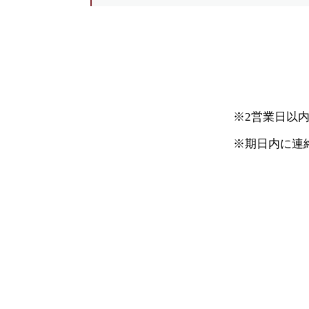
※2営業日以
※期日内に連